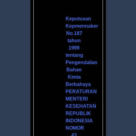
H
Keputusan
Kepmennaker
No.187
tahun
1999
tentang
Pengendalian
Bahan
Kimia
ANOL
Berbahaya
PERATURAN
MENTERI
ZER
KESEHATAN
L
REPUBLIK
INDONESIA
NOMOR
43