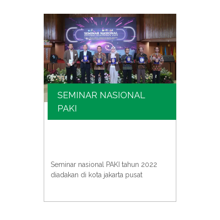
SEMINAR NASIONAL
SE
PAKI
KIM
e atau
PAKI b
univer
Seminar nasional PAKI tahun 2022
an
acara 
diadakan di kota jakarta pusat
para s
untuk 
pentin