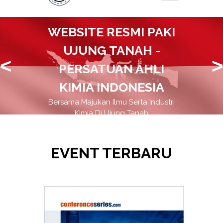
WEBSITE RESMI PAKI
UJUNG TANAH -
<
>
PERSATUAN AHLI
KIMIA INDONESIA
Bersama Majukan Ilmu Serta Industri
Kimia Di Ujung Tanah
EVENT TERBARU