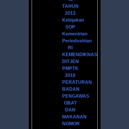
TAHUN
2013
Kebijakan
SOP
Kementrian
Perindustrian
M
RI
KEMENDIKNAS
DITJEN
PMPTK
2010
PERATURAN
BADAN
R
PENGAWAS
ATAN
OBAT
DAN
MAKANAN
NOMOR