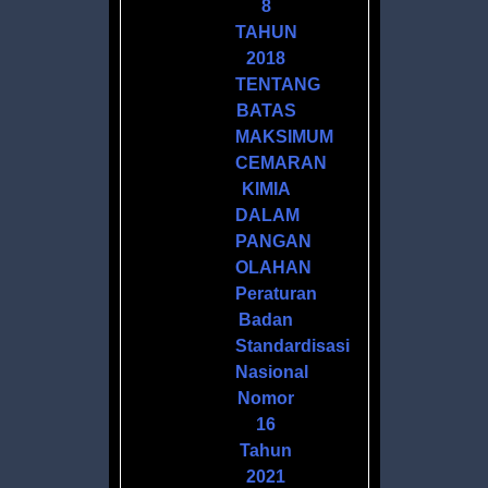
8
AN
TAHUN
2018
TENTANG
I
BATAS
MAKSIMUM
ASI
CEMARAN
KIMIA
IN
DALAM
PANGAN
OLAHAN
Peraturan
Badan
Standardisasi
Nasional
CA
Nomor
16
Tahun
2021