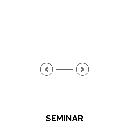
PE
LA
<
>
SEMINAR