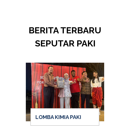
BERITA TERBARU
SEPUTAR PAKI
LOMBA KIMIA PAKI
W
PE