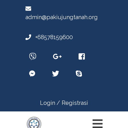
admin@pakiujungtanah.org
+68578159600
Login /
Registrasi