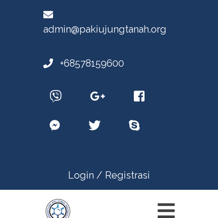
admin@pakiujungtanah.org
+68578159600
Login /
Registrasi